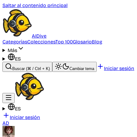
Saltar al contenido principal
AI
Dive
Categorías
Colecciones
Top 100
Glosario
Blog
Más
ES
Iniciar sesión
Buscar
(⌘ / Ctrl + K)
Cambiar tema
ES
Iniciar sesión
AD