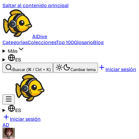
Saltar al contenido principal
AI
Dive
Categorías
Colecciones
Top 100
Glosario
Blog
Más
ES
Iniciar sesión
Buscar
(⌘ / Ctrl + K)
Cambiar tema
ES
Iniciar sesión
AD