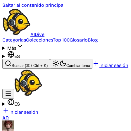
Saltar al contenido principal
AI
Dive
Categorías
Colecciones
Top 100
Glosario
Blog
Más
ES
Iniciar sesión
Buscar
(⌘ / Ctrl + K)
Cambiar tema
ES
Iniciar sesión
AD