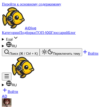
Перейти к основному содержимому
AI
Dive
Категории
Подборки
ТОП-100
Глоссарий
Блог
Ещё
RU
Войти
Поиск
(⌘ / Ctrl + K)
Переключить тему
RU
Войти
AD