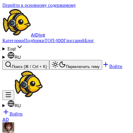
Перейти к основному содержимому
AI
Dive
Категории
Подборки
ТОП-100
Глоссарий
Блог
Ещё
RU
Войти
Поиск
(⌘ / Ctrl + K)
Переключить тему
RU
Войти
AD