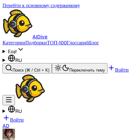
Перейти к основному содержимому
AI
Dive
Категории
Подборки
ТОП-100
Глоссарий
Блог
Ещё
RU
Войти
Поиск
(⌘ / Ctrl + K)
Переключить тему
RU
Войти
AD