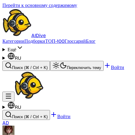
Перейти к основному содержимому
AI
Dive
Категории
Подборки
ТОП-100
Глоссарий
Блог
Ещё
RU
Войти
Поиск
(⌘ / Ctrl + K)
Переключить тему
RU
Войти
Поиск
(⌘ / Ctrl + K)
AD