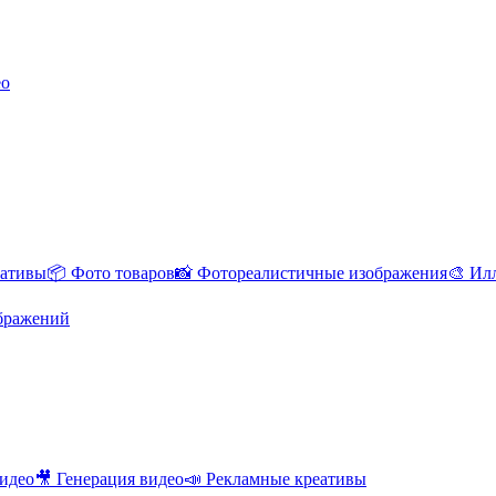
ео
еативы
📦 Фото товаров
📸 Фотореалистичные изображения
🎨 Ил
ображений
Видео
🎥 Генерация видео
📣 Рекламные креативы