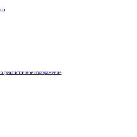
део
но реалистичное изображение