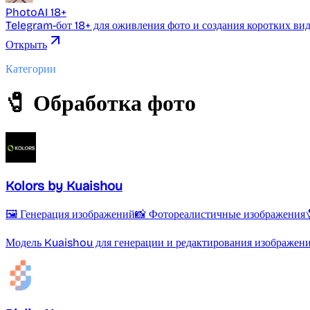
PhotoAI 18+
Telegram-бот 18+ для оживления фото и создания коротких ви
Открыть
Категории
🧷 Обработка фото
Kolors by Kuaishou
🖼️ Генерация изображений
📸 Фотореалистичные изображения
Модель Kuaishou для генерации и редактирования изображени