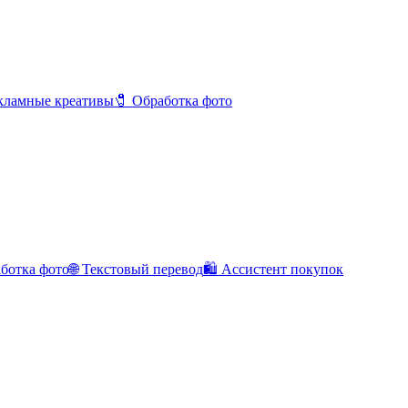
кламные креативы
🧷 Обработка фото
ботка фото
🌐 Текстовый перевод
🛍️ Ассистент покупок