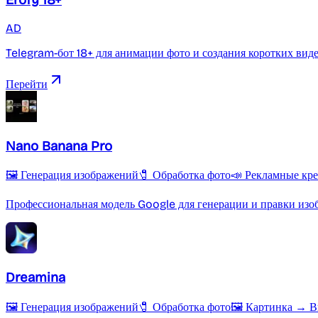
Erofy 18+
AD
Telegram-бот 18+ для анимации фото и создания коротких вид
Перейти
Nano Banana Pro
🖼️ Генерация изображений
🧷 Обработка фото
📣 Рекламные кр
Профессиональная модель Google для генерации и правки из
Dreamina
🖼️ Генерация изображений
🧷 Обработка фото
🖼️ Картинка → 