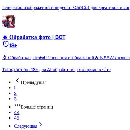
Генератор изображений и видео от CapCut для креативов и со
🔥 Обработка фото | BOT
18+
🧷 Обработка фото
🖼️ Генерация изображений
🔥 NSFW / взрос
Telegram-бот 18+ для AI-обработки фото прямо в чате
Предыдущая
1
2
3
Больше страниц
44
45
Следующая