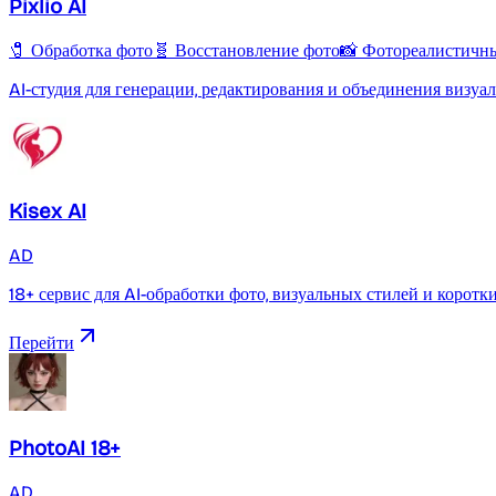
Pixlio AI
🧷 Обработка фото
🧬 Восстановление фото
📸 Фотореалистичн
AI-студия для генерации, редактирования и объединения визуа
Kisex AI
AD
18+ сервис для AI-обработки фото, визуальных стилей и коротк
Перейти
PhotoAI 18+
AD