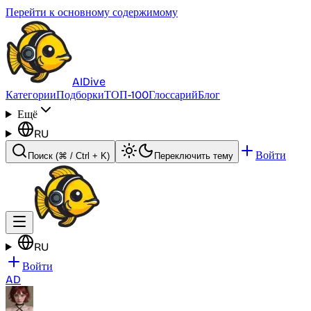
Перейти к основному содержимому
AI
Dive
Категории
Подборки
ТОП-100
Глоссарий
Блог
Ещё
RU
Войти
Поиск
(⌘ / Ctrl + K)
Переключить тему
RU
Войти
AD