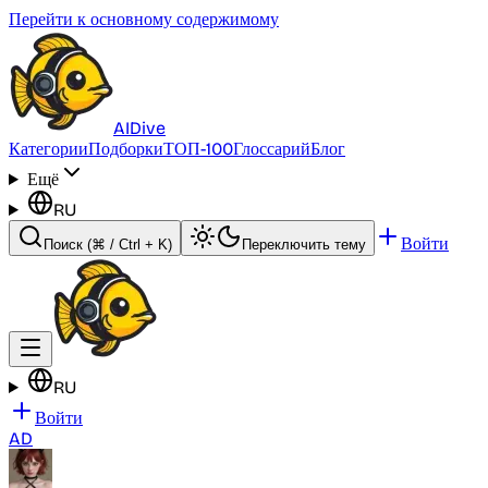
Перейти к основному содержимому
AI
Dive
Категории
Подборки
ТОП-100
Глоссарий
Блог
Ещё
RU
Войти
Поиск
(⌘ / Ctrl + K)
Переключить тему
RU
Войти
AD