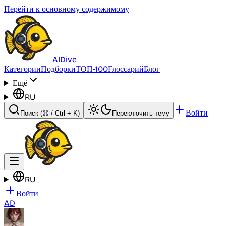
Перейти к основному содержимому
AI
Dive
Категории
Подборки
ТОП-100
Глоссарий
Блог
Ещё
RU
Войти
Поиск
(⌘ / Ctrl + K)
Переключить тему
RU
Войти
AD