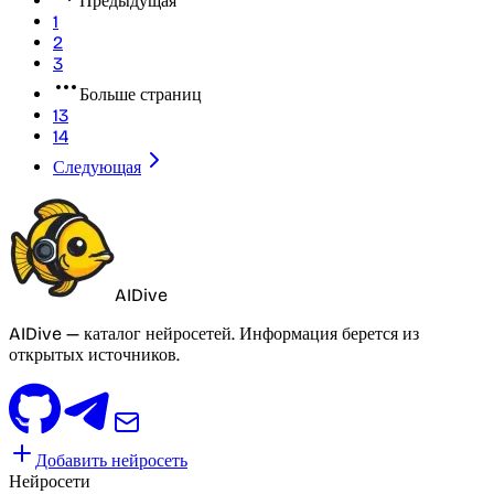
Предыдущая
1
2
3
Больше страниц
13
14
Следующая
AIDive
AIDive — каталог нейросетей. Информация берется из
открытых источников.
Добавить нейросеть
Нейросети