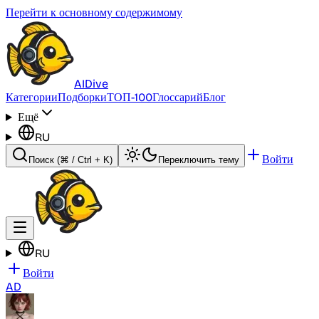
Перейти к основному содержимому
AI
Dive
Категории
Подборки
ТОП-100
Глоссарий
Блог
Ещё
RU
Войти
Поиск
(⌘ / Ctrl + K)
Переключить тему
RU
Войти
AD