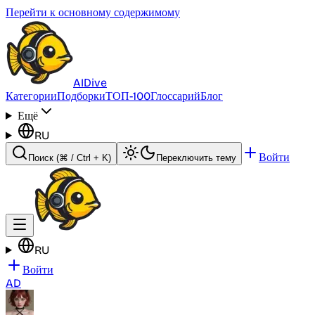
Перейти к основному содержимому
AI
Dive
Категории
Подборки
ТОП-100
Глоссарий
Блог
Ещё
RU
Войти
Поиск
(⌘ / Ctrl + K)
Переключить тему
RU
Войти
AD