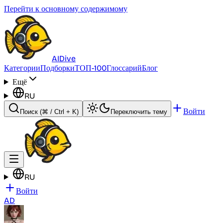
Перейти к основному содержимому
AI
Dive
Категории
Подборки
ТОП-100
Глоссарий
Блог
Ещё
RU
Войти
Поиск
(⌘ / Ctrl + K)
Переключить тему
RU
Войти
AD