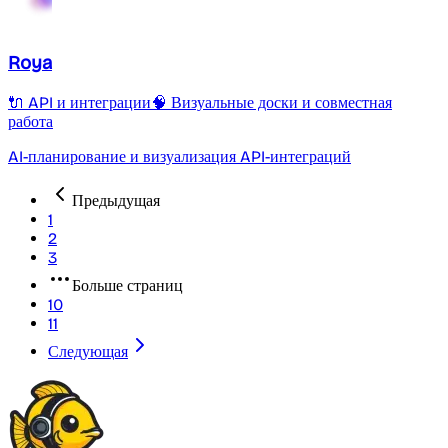
Roya
🔌 API и интеграции
🧠 Визуальные доски и совместная
работа
AI-планирование и визуализация API-интеграций
Предыдущая
1
2
3
Больше страниц
10
11
Следующая