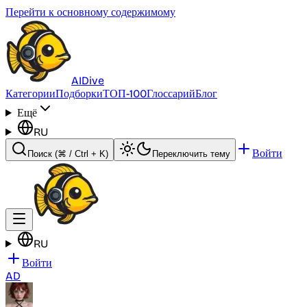
Перейти к основному содержимому
AI
Dive
Категории
Подборки
ТОП-100
Глоссарий
Блог
Ещё
RU
Войти
Поиск
(⌘ / Ctrl + K)
Переключить тему
RU
Войти
AD