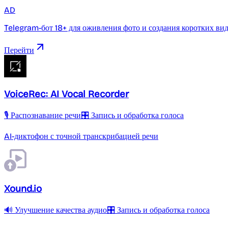
AD
Telegram-бот 18+ для оживления фото и создания коротких ви
Перейти
VoiceRec: AI Vocal Recorder
🎙️ Распознавание речи
🎛️ Запись и обработка голоса
AI-диктофон с точной транскрибацией речи
Xound.io
🔊 Улучшение качества аудио
🎛️ Запись и обработка голоса