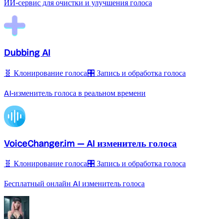
ИИ-сервис для очистки и улучшения голоса
Dubbing AI
🧬 Клонирование голоса
🎛️ Запись и обработка голоса
AI-изменитель голоса в реальном времени
VoiceChanger.im — AI изменитель голоса
🧬 Клонирование голоса
🎛️ Запись и обработка голоса
Бесплатный онлайн AI изменитель голоса