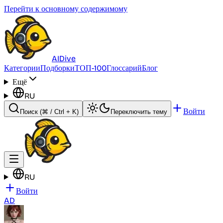
Перейти к основному содержимому
AI
Dive
Категории
Подборки
ТОП-100
Глоссарий
Блог
Ещё
RU
Войти
Поиск
(⌘ / Ctrl + K)
Переключить тему
RU
Войти
AD