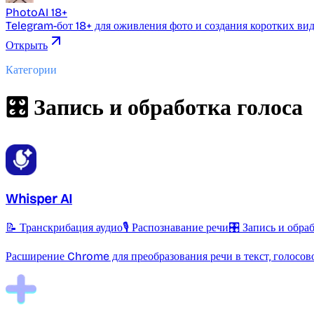
PhotoAI 18+
Telegram-бот 18+ для оживления фото и создания коротких ви
Открыть
Категории
🎛️ Запись и обработка голоса
Whisper AI
📝 Транскрибация аудио
🎙️ Распознавание речи
🎛️ Запись и обра
Расширение Chrome для преобразования речи в текст, голосов