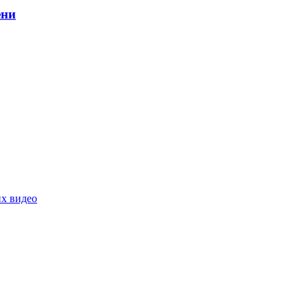
ени
их видео