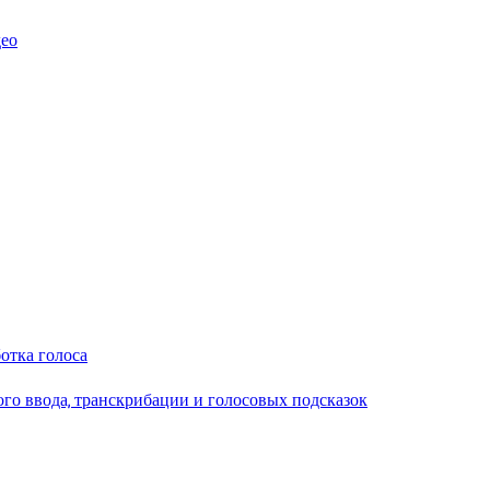
део
ботка голоса
ого ввода, транскрибации и голосовых подсказок