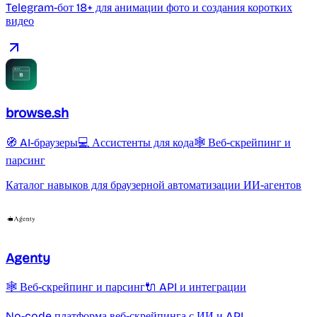
Telegram-бот 18+ для анимации фото и создания коротких
видео
browse.sh
🧭 AI-браузеры
💻 Ассистенты для кода
🕸️ Веб-скрейпинг и
парсинг
Каталог навыков для браузерной автоматизации ИИ-агентов
Agenty
🕸️ Веб-скрейпинг и парсинг
🔌 API и интеграции
No-code платформа веб-скрейпинга с ИИ и API