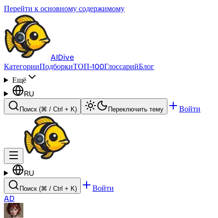
Перейти к основному содержимому
AI
Dive
Категории
Подборки
ТОП-100
Глоссарий
Блог
Ещё
RU
Войти
Поиск
(⌘ / Ctrl + K)
Переключить тему
RU
Войти
Поиск
(⌘ / Ctrl + K)
AD