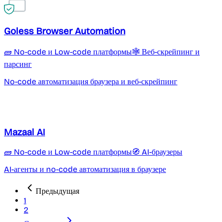
Goless Browser Automation
🧱 No-code и Low-code платформы
🕸️ Веб-скрейпинг и
парсинг
No-code автоматизация браузера и веб-скрейпинг
Mazaal AI
🧱 No-code и Low-code платформы
🧭 AI-браузеры
AI-агенты и no-code автоматизация в браузере
Предыдущая
1
2