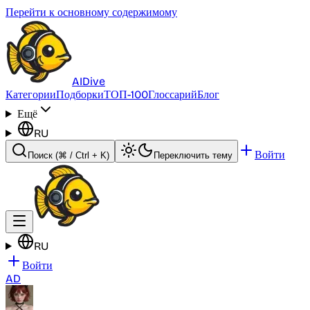
Перейти к основному содержимому
AI
Dive
Категории
Подборки
ТОП-100
Глоссарий
Блог
Ещё
RU
Войти
Поиск
(⌘ / Ctrl + K)
Переключить тему
RU
Войти
AD