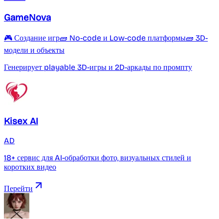
GameNova
🎮 Создание игр
🧱 No-code и Low-code платформы
🧱 3D-
модели и объекты
Генерирует playable 3D-игры и 2D-аркады по промпту
Kisex AI
AD
18+ сервис для AI-обработки фото, визуальных стилей и
коротких видео
Перейти