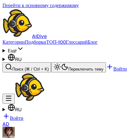
Перейти к основному содержимому
AI
Dive
Категории
Подборки
ТОП-100
Глоссарий
Блог
Ещё
RU
Войти
Поиск
(⌘ / Ctrl + K)
Переключить тему
RU
Войти
AD