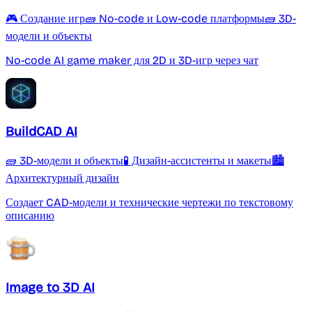
🎮 Создание игр
🧱 No-code и Low-code платформы
🧱 3D-
модели и объекты
No-code AI game maker для 2D и 3D-игр через чат
BuildCAD AI
🧱 3D-модели и объекты
🧪 Дизайн-ассистенты и макеты
🏙️
Архитектурный дизайн
Создает CAD-модели и технические чертежи по текстовому
описанию
Image to 3D AI