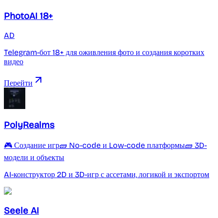
PhotoAI 18+
AD
Telegram-бот 18+ для оживления фото и создания коротких
видео
Перейти
PolyRealms
🎮 Создание игр
🧱 No-code и Low-code платформы
🧱 3D-
модели и объекты
AI-конструктор 2D и 3D-игр с ассетами, логикой и экспортом
Seele AI