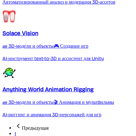
Автоматизированный анализ и модерация 3D-ассетов
Solace Vision
🧱 3D-модели и объекты
🎮 Создание игр
AI-инструмент text-to-3D и ассистент для Unity
Anything World Animation Rigging
🧱 3D-модели и объекты
🎬 Анимация и мультфильмы
AI-риггинг и анимация 3D-персонажей для игр
Предыдущая
1