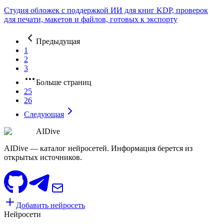
Студия обложек с поддержкой ИИ для книг KDP, проверок
для печати, макетов и файлов, готовых к экспорту
Предыдущая
1
2
3
Больше страниц
25
26
Следующая
AIDive
AIDive — каталог нейросетей. Информация берется из
открытых источников.
Добавить нейросеть
Нейросети