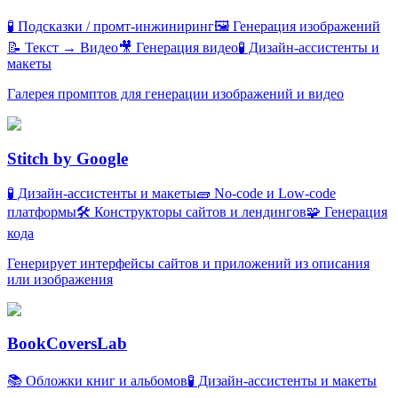
🧪 Подсказки / промт-инжиниринг
🖼️ Генерация изображений
📝 Текст → Видео
🎥 Генерация видео
🧪 Дизайн-ассистенты и
макеты
Галерея промптов для генерации изображений и видео
Stitch by Google
🧪 Дизайн-ассистенты и макеты
🧱 No-code и Low-code
платформы
🛠️ Конструкторы сайтов и лендингов
🧩 Генерация
кода
Генерирует интерфейсы сайтов и приложений из описания
или изображения
BookCoversLab
📚 Обложки книг и альбомов
🧪 Дизайн-ассистенты и макеты