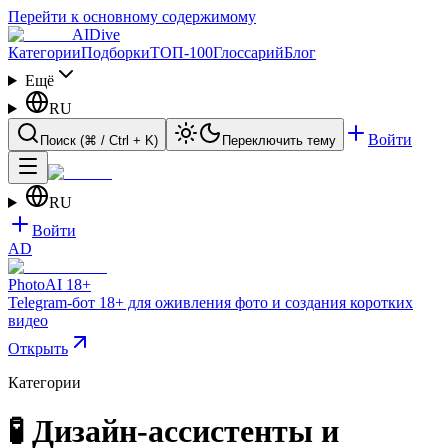
Перейти к основному содержимому
AI
Dive
Категории
Подборки
ТОП-100
Глоссарий
Блог
Ещё
RU
Войти
Поиск
(⌘ / Ctrl + K)
Переключить тему
RU
Войти
AD
PhotoAI 18+
Telegram-бот 18+ для оживления фото и создания коротких
видео
Открыть
Категории
🧪 Дизайн-ассистенты и