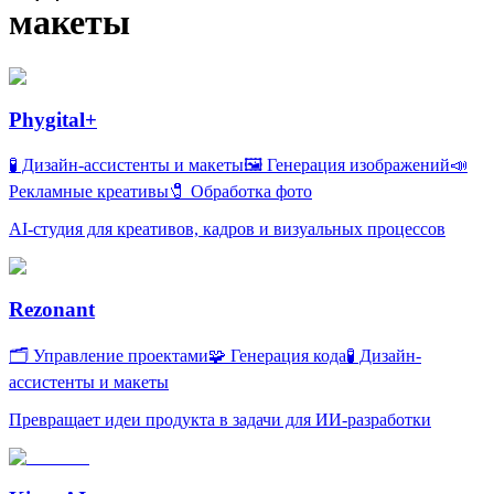
макеты
Phygital+
🧪 Дизайн-ассистенты и макеты
🖼️ Генерация изображений
📣
Рекламные креативы
🧷 Обработка фото
AI-студия для креативов, кадров и визуальных процессов
Rezonant
🗂 Управление проектами
🧩 Генерация кода
🧪 Дизайн-
ассистенты и макеты
Превращает идеи продукта в задачи для ИИ-разработки