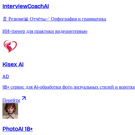
InterviewCoachAI
📄 Резюме
📊 Отчёты
✅ Орфография и грамматика
ИИ-тренер для практики видеоинтервью
Kisex AI
AD
18+ сервис для AI-обработки фото, визуальных стилей и коротк
Перейти
PhotoAI 18+