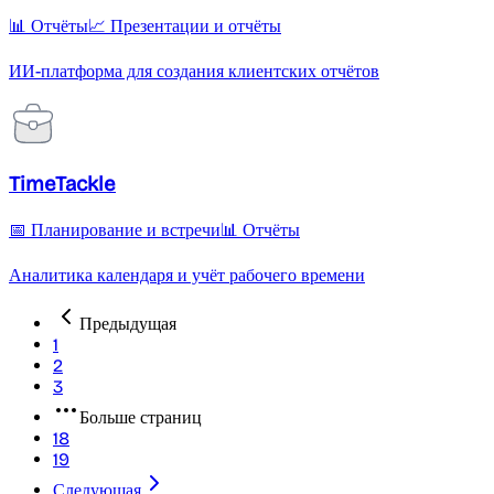
📊 Отчёты
📈 Презентации и отчёты
ИИ-платформа для создания клиентских отчётов
TimeTackle
📅 Планирование и встречи
📊 Отчёты
Аналитика календаря и учёт рабочего времени
Предыдущая
1
2
3
Больше страниц
18
19
Следующая