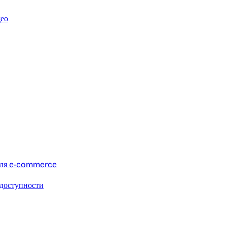
део
для e-commerce
 доступности