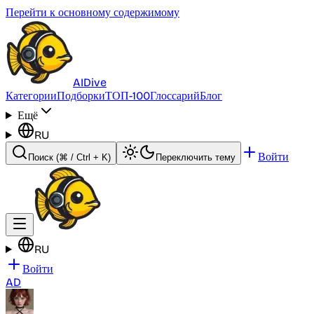
Перейти к основному содержимому
AI
Dive
Категории
Подборки
ТОП-100
Глоссарий
Блог
Ещё
RU
Войти
Поиск
(⌘ / Ctrl + K)
Переключить тему
RU
Войти
AD