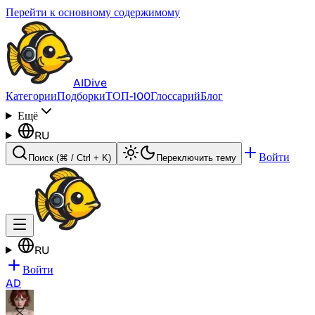
Перейти к основному содержимому
AI
Dive
Категории
Подборки
ТОП-100
Глоссарий
Блог
Ещё
RU
Войти
Поиск
(⌘ / Ctrl + K)
Переключить тему
RU
Войти
AD