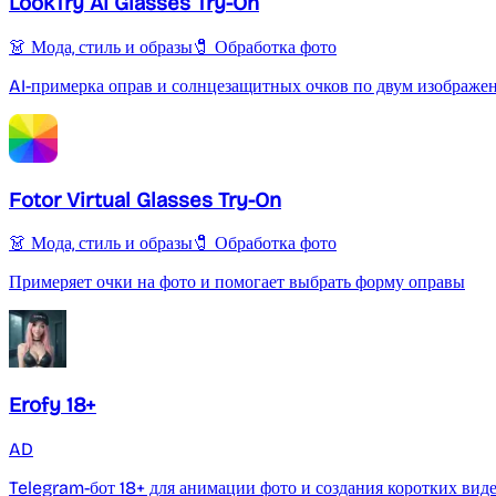
LookTry AI Glasses Try-On
👗 Мода, стиль и образы
🧷 Обработка фото
AI-примерка оправ и солнцезащитных очков по двум изображе
Fotor Virtual Glasses Try-On
👗 Мода, стиль и образы
🧷 Обработка фото
Примеряет очки на фото и помогает выбрать форму оправы
Erofy 18+
AD
Telegram-бот 18+ для анимации фото и создания коротких вид