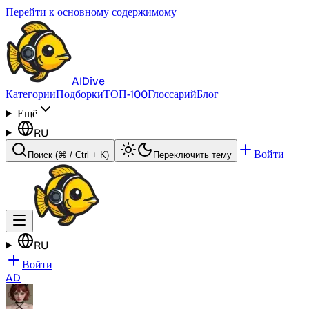
Перейти к основному содержимому
AI
Dive
Категории
Подборки
ТОП-100
Глоссарий
Блог
Ещё
RU
Войти
Поиск
(⌘ / Ctrl + K)
Переключить тему
RU
Войти
AD