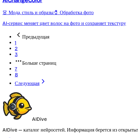
AIChangeColor
👗 Мода, стиль и образы
🧷 Обработка фото
AI-сервис меняет цвет волос на фото и сохраняет текстуру
Предыдущая
1
2
3
Больше страниц
7
8
Следующая
AIDive
AIDive — каталог нейросетей. Информация берется из открыты