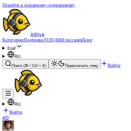
Перейти к основному содержимому
AI
Dive
Категории
Подборки
ТОП-100
Глоссарий
Блог
Ещё
RU
Войти
Поиск
(⌘ / Ctrl + K)
Переключить тему
RU
Войти
AD