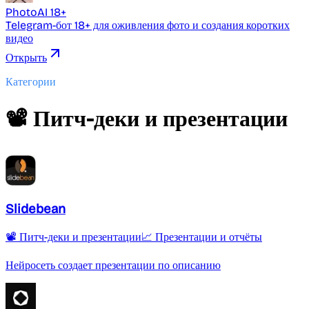
PhotoAI 18+
Telegram-бот 18+ для оживления фото и создания коротких
видео
Открыть
Категории
📽️ Питч-деки и презентации
Slidebean
📽️ Питч-деки и презентации
📈 Презентации и отчёты
Нейросеть создает презентации по описанию