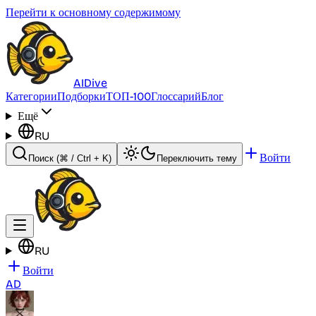
Перейти к основному содержимому
AI
Dive
Категории
Подборки
ТОП-100
Глоссарий
Блог
Ещё
RU
Войти
Поиск
(⌘ / Ctrl + K)
Переключить тему
RU
Войти
AD