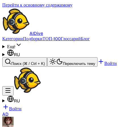
Перейти к основному содержимому
AI
Dive
Категории
Подборки
ТОП-100
Глоссарий
Блог
Ещё
RU
Войти
Поиск
(⌘ / Ctrl + K)
Переключить тему
RU
Войти
AD