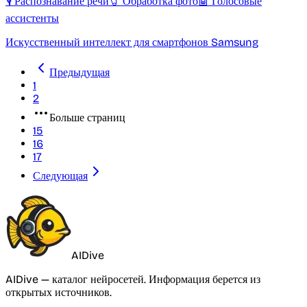
🎙️ Распознавание речи
🧷 Обработка фото
🤖 Голосовые
ассистенты
Искусственный интеллект для смартфонов Samsung
Предыдущая
1
2
Больше страниц
15
16
17
Следующая
AIDive
AIDive — каталог нейросетей. Информация берется из
открытых источников.