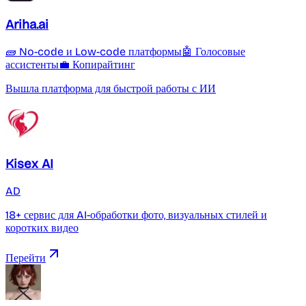
Ariha.ai
🧱 No-code и Low-code платформы
🤖 Голосовые
ассистенты
💼 Копирайтинг
Вышла платформа для быстрой работы с ИИ
Kisex AI
AD
18+ сервис для AI-обработки фото, визуальных стилей и
коротких видео
Перейти